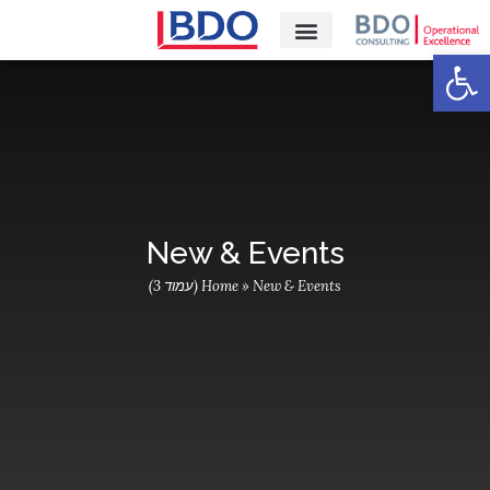
פתח סרגל נגישות
קריירה‎
New & Events
New & Events (עמוד 3)
»
Home