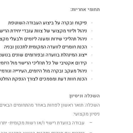
תחומי אחריות:
פיקוח ובקרה על ביצוע העבודה השוטפת
·
ניהול וליווי מקצועי של צוות עובדי יחידת הריש
·
ניהול תהליכי שירות ומענה ליזמים ולבעלי מקצ
·
הכנת חומרים לוועדה המקומית לתכנון ובניה
·
ייצוג המינהלת בוועדה ובפורומים שונים בנושאי
·
קידום אקטיבי של כל תהליכי הרישוי מול היזמים
·
ניהול מעקב ובקרה מול היזמים, העירייה וגורמ
·
הכנת חוות דעת ומסמכים לצורך הנפקת החלטות
·
השכלה וניסיון:
השכלה:
תואר ראשון לפחות באחד מהתחומים הבאים 
ניסיון מקצועי:
–
עבודה בוועדת רישוי ו/או רשות מקומית- יתרו