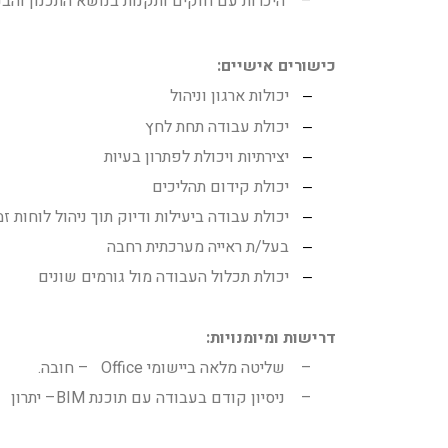
–
היכרות עם חוקים ותקנות בנושא התכנון והבני
כישורים אישיים:
יכולות ארגון וניהול
–
יכולת עבודה תחת לחץ
–
יצירתיות ויכולת לפתרון בעיות
–
יכולת קידום תהליכים
–
יכולת עבודה ביעילות ודיוק תוך ניהול לוחות ז
–
בעל/ת ראייה מערכתית רחבה
–
יכולת תכלול העבודה מול גורמים שונים
–
דרישות ומיומנויות:
–
שליטה מלאה ביישומי
Office
– חובה.
–
ניסיון קודם בעבודה עם תוכנת
BIM
– יתרון