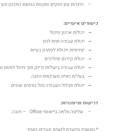
–
היכרות עם חוקים ותקנות בנושא התכנון והבני
כישורים אישיים:
יכולות ארגון וניהול
–
יכולת עבודה תחת לחץ
–
יצירתיות ויכולת לפתרון בעיות
–
יכולת קידום תהליכים
–
יכולת עבודה ביעילות ודיוק תוך ניהול לוחות ז
–
בעל/ת ראייה מערכתית רחבה
–
יכולת תכלול העבודה מול גורמים שונים
–
דרישות ומיומנויות:
–
שליטה מלאה ביישומי
Office
– חובה.
* המשרה מיועדת לנשים וגברים כאחד