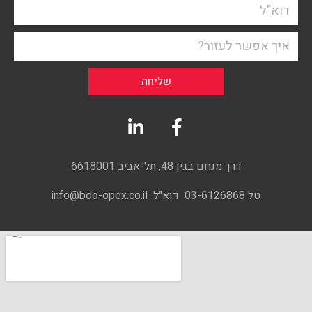
שליחה
דרך מנחם בגין 48, תל-אביב 6618001
טל 03-6126868 דוא"ל info@bdo-opex.co.il