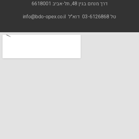
דרך מנחם בגין 48, תל-אביב 6618001
טל 03-6126868 דוא"ל info@bdo-opex.co.il