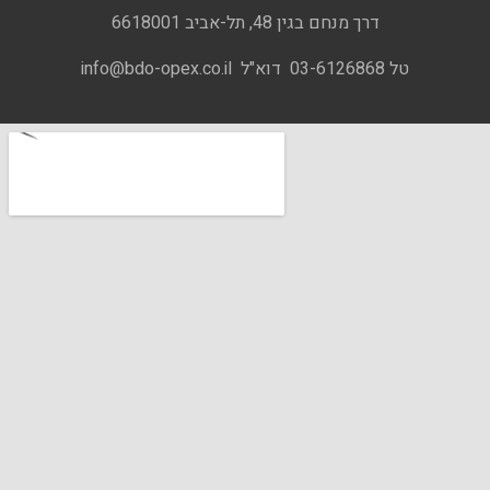
דרך מנחם בגין 48, תל-אביב 6618001
טל 03-6126868 דוא"ל info@bdo-opex.co.il