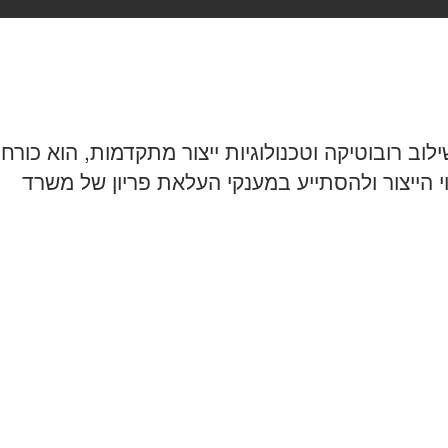
שייה 4.0, הכוללת שילוב רובוטיקה וטכנולוגיות ייצור מתקדמות, הוא כורח
י הייצור ולהסתייע במענקי העלאת פריון של משרד