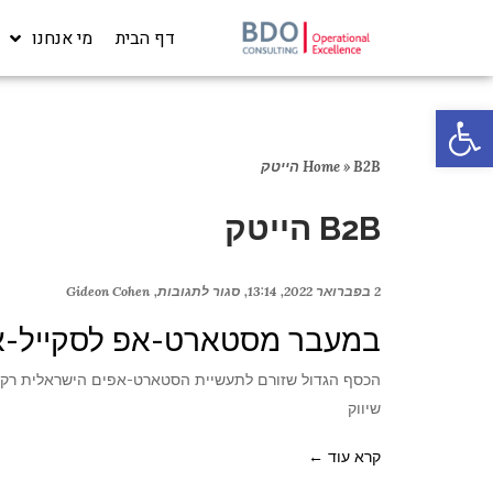
דף הבית
מי אנחנו
פתח סרגל נגישות
B2B הייטק
»
Home
B2B הייטק
2 בפברואר 2022
13:14
סגור לתגובות
Gideon Cohen
במעבר מסטארט-אפ לסקייל-אפ
הכסף הגדול שזורם לתעשיית הסטארט-אפים הישראלית רק מ
שיווק
קרא עוד ←