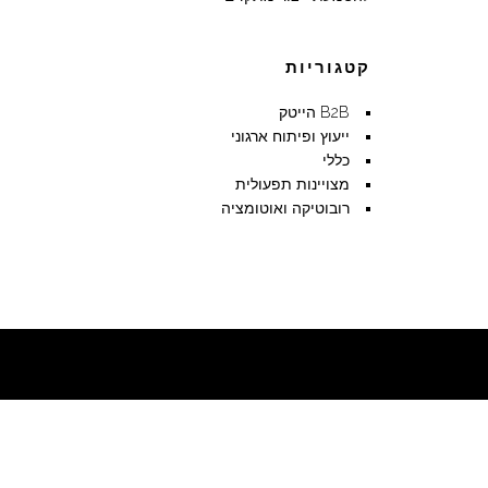
קטגוריות
B2B הייטק
ייעוץ ופיתוח ארגוני
כללי
מצויינות תפעולית
רובוטיקה ואוטומציה