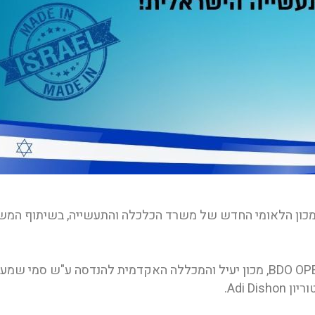
מכון הלאומי החדש של משרד הכלכלה והתעשייה, בשיתוף המש
המכון, בתקציב של 60 מיליון שקל, מאגד את BDO OPEX, מכון יעיל והמכללה האקדמית להנדסה ע"ש סמי שמע