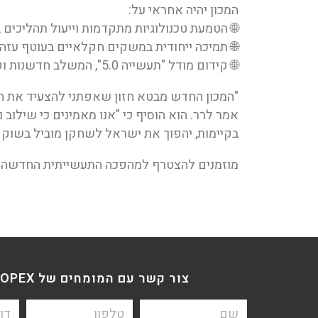
המכון יהיה אחראי על:
🌐 הטמעת טכנולוגיות מתקדמות וייעול תהליכים
🌐 תמיכה ייחודית במשקים חקלאיים בעוטף עזה
🌐 קידום מודל "תעשייה 5.0", המשלב חדשנות וקיימות
"המכון החדש מבטא חזון שאפתני להצעיד את הת
אמר לרר. הוא הוסיף כי "אנו מאמינים כי שילו
בקיימות, יהפוך את ישראל לשחקן מוביל בשוק ה
מוזמנים להצטרף למהפכה התעשייתית החדשה! יח
צור קשר עם המומחים של BDO OPEX