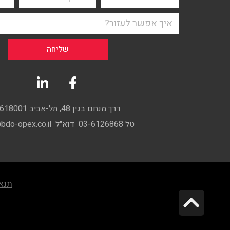
שליחה
דרך מנחם בגין 48, תל-אביב 6618001
טל 03-6126868 דוא"ל info@bdo-opex.co.il
תנאי 
גלילה
לראש