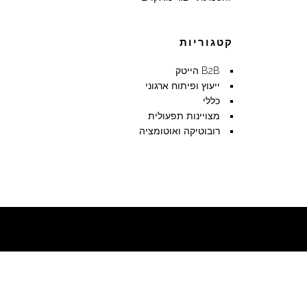
קטגוריות
B2B הייטק
ייעוץ ופיתוח ארגוני
כללי
מצויינות תפעולית
רובוטיקה ואוטומציה