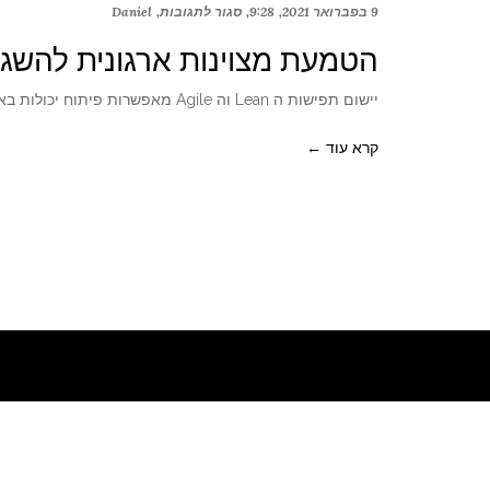
9 בפברואר 2021
9:28
סגור לתגובות
Daniel
הטמעת מצוינות ארגונית להשגת
יישום תפישות ה Lean וה Agile מאפשרות פיתוח יכולות בארגון לשיפור תהליכים להשגת שיפור בעלויות, באיכות והגדלת שביעות רצון
קרא עוד ←